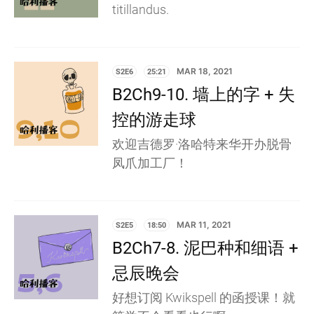
titillandus.
S2E6
25:21
MAR 18, 2021
B2Ch9-10. 墙上的字 + 失
控的游走球
欢迎吉德罗·洛哈特来华开办脱骨
凤爪加工厂！
S2E5
18:50
MAR 11, 2021
B2Ch7-8. 泥巴种和细语 +
忌辰晚会
好想订阅 Kwikspell 的函授课！就