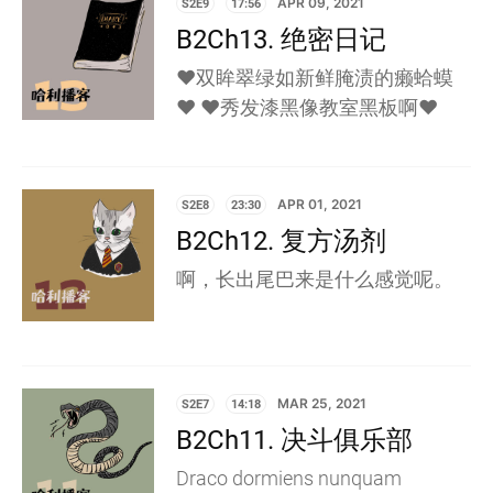
S2E9
17:56
APR 09, 2021
B2Ch13. 绝密日记
❤️双眸翠绿如新鲜腌渍的癞蛤蟆
❤️ ❤️秀发漆黑像教室黑板啊❤️
S2E8
23:30
APR 01, 2021
B2Ch12. 复方汤剂
啊，长出尾巴来是什么感觉呢。
S2E7
14:18
MAR 25, 2021
B2Ch11. 决斗俱乐部
Draco dormiens nunquam