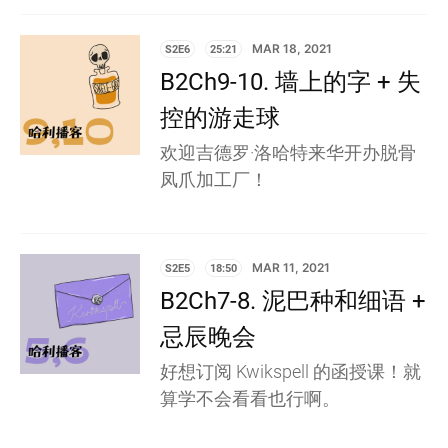
S2E6
25:21
MAR 18, 2021
B2Ch9-10. 墙上的字 + 失
控的游走球
欢迎吉德罗·洛哈特来华开办脱骨
凤爪加工厂！
S2E5
18:50
MAR 11, 2021
B2Ch7-8. 泥巴种和细语 +
忌辰晚会
好想订阅 Kwikspell 的函授课！就
算学不会看看也行啊。